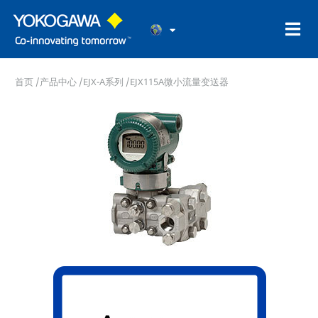
首页
/
产品中心
/
EJX-A系列
/EJX115A微小流量变送器